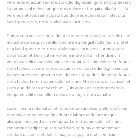
vero eros et accumsan et iusto odio dignissim qui blandit praesent
luptatum zzril delenit augue duis dolore te feugait nulla facilisi. At
vero eos et accusam et justo duo dolores et ea rebum. Stet clita
kasd gubergren, no sea takimata sanctus est.
Duis autem vel eum iriure dolor in hendrerit in vulputate velit esse
molestie consequat, vel illum dolore eu feugiat nulla facilisis. Stet
clita kasd gubergren, no sea takimata sanctus est Lorem ipsum
dolor sit amet. Duis autem vel eum iriure dolor in hendrerit in
vulputate velit esse molestie consequat, vel illum dolore eu feugiat
nulla facilisis at vero eros et accumsan et iusto odio dignissim qui
blandit praesent luptatum zzril delenit augue duis dolore te feugait
nulla facilisi. Lorem ipsum dolor sit amet. At vero eos et accusam et
justo duo dolores et ea rebum. Quis aute iure reprehenderit in
voluptate velit esse cillum dolore eu fugiat nulla pariatur.
Lorem ipsum dolor sit amet, consetetur sadipscing elitr, sed diam
nonumy eirmod tempor invidunt ut labore et dolore magna
aliquyam erat, sed diam voluptua. Lorem ipsum dolor sit amet,
consetetur sadipscing elitr, sed diam nonumy eirmod tempor
invidunt ut labore et dolore magna aliquyam erat, sed diam